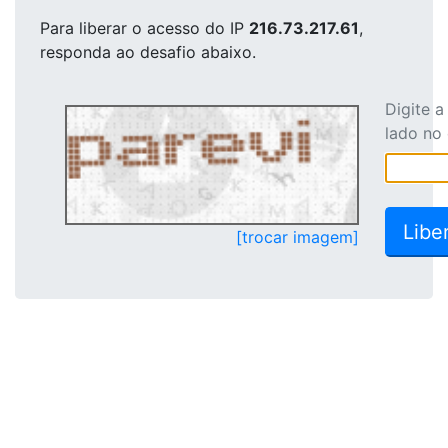
Para liberar o acesso
do IP
216.73.217.61
,
responda ao desafio abaixo.
Digite 
lado no
[trocar imagem]