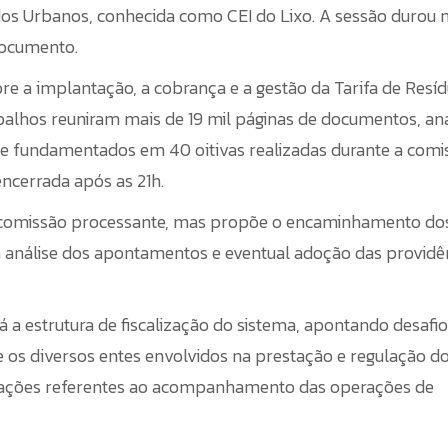
idos Urbanos, conhecida como CEI do Lixo. A sessão durou 
 documento.
re a implantação, a cobrança e a gestão da Tarifa de Resí
balhos reuniram mais de 19 mil páginas de documentos, aná
 fundamentados em 40 oitivas realizadas durante a comi
encerrada após as 21h.
e comissão processante, mas propõe o encaminhamento do
ra análise dos apontamentos e eventual adoção das providê
a estrutura de fiscalização do sistema, apontando desafi
e os diversos entes envolvidos na prestação e regulação d
rvações referentes ao acompanhamento das operações de