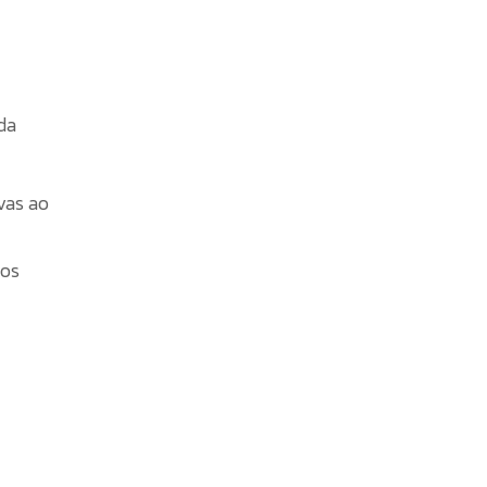
da
vas ao
 os