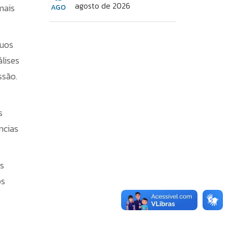
agosto de 2026
mais
AGO
duos
lises
ssão.
s
ncias
os
os