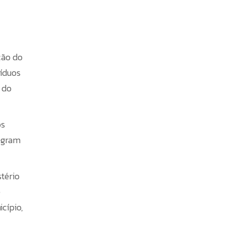
ção do
síduos
 do
os
tegram
stério
e
cípio,