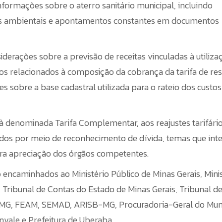
formações sobre o aterro sanitário municipal, incluindo
ntes ambientais e apontamentos constantes em documentos
siderações sobre a previsão de receitas vinculadas à utiliza
os relacionados à composição da cobrança da tarifa de re
s sobre a base cadastral utilizada para o rateio dos custos
à denominada Tarifa Complementar, aos reajustes tarifári
ados por meio de reconhecimento de dívida, temas que in
ra apreciação dos órgãos competentes.
 encaminhados ao Ministério Público de Minas Gerais, Mini
, Tribunal de Contas do Estado de Minas Gerais, Tribunal d
A-MG, FEAM, SEMAD, ARISB-MG, Procuradoria-Geral do Muni
nvale e Prefeitura de Uberaba.